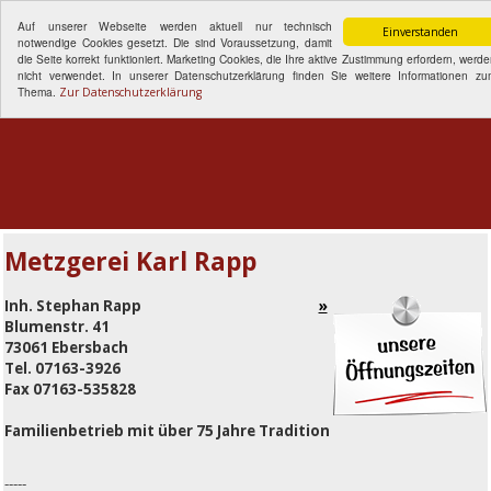
Auf unserer Webseite werden aktuell nur technisch
Einverstanden
notwendige Cookies gesetzt. Die sind Voraussetzung, damit
die Seite korrekt funktioniert. Marketing Cookies, die Ihre aktive Zustimmung erfordern, werd
nicht verwendet. In unserer Datenschutzerklärung finden Sie weitere Informationen zu
Thema.
Zur Datenschutzerklärung
Menu
Metzgerei Karl Rapp
Inh.
Stephan Rapp
Blumenstr. 41
73061 Ebersbach
Tel. 07163-3926
Fax 07163-535828
Familienbetrieb mit über 75 Jahre Tradition
-----