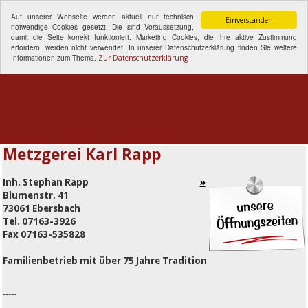
Auf unserer Webseite werden aktuell nur technisch
Einverstanden
notwendige Cookies gesetzt. Die sind Voraussetzung,
damit die Seite korrekt funktioniert. Marketing Cookies, die Ihre aktive Zustimmung
erfordern, werden nicht verwendet. In unserer Datenschutzerklärung finden Sie weitere
Informationen zum Thema.
Zur Datenschutzerklärung
Menu
Metzgerei Karl Rapp
Inh.
Stephan Rapp
Blumenstr. 41
73061 Ebersbach
Tel. 07163-3926
Fax 07163-535828
Familienbetrieb mit über 75 Jahre Tradition
-----